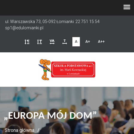
Przejdź
do
treści
ul. Warszawska 73, 05-092 Łomianki
22 751 15 54
sp1@edulomianki.pl
A
A+
A++
„EUROPA MÓJ DOM”
Strona główna