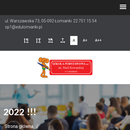
Przejdź
do
treści
ul. Warszawska 73, 05-092 Łomianki
22 751 15 54
sp1@edulomianki.pl
A
A+
A++
2022 !!!
Strona główna