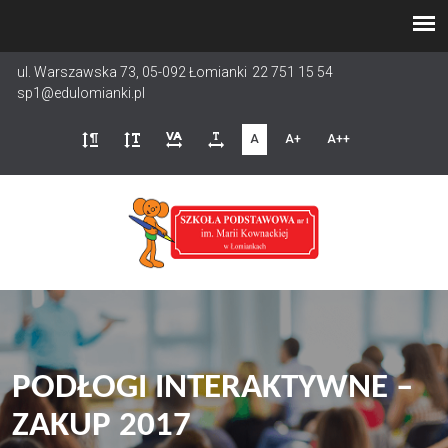
Przejdź
do
treści
ul. Warszawska 73, 05-092 Łomianki
22 751 15 54
sp1@edulomianki.pl
A
A+
A++
PODŁOGI INTERAKTYWNE –
ZAKUP 2017