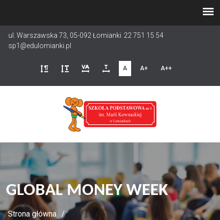
Przejdź
do
treści
ul. Warszawska 73, 05-092 Łomianki
22 751 15 54
sp1@edulomianki.pl
A
A+
A++
GLOBAL MONEY WEEK
Strona główna