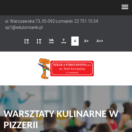
Przejdź
do
treści
ul. Warszawska 73, 05-092 Łomianki
22 751 15 54
sp1@edulomianki.pl
A
A+
A++
WARSZTATY KULINARNE W
PIZZERII