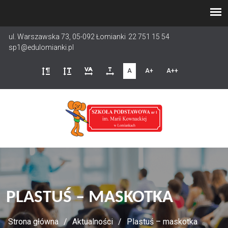
Przejdź
do
treści
ul. Warszawska 73, 05-092 Łomianki
22 751 15 54
sp1@edulomianki.pl
A
A+
A++
PLASTUŚ – MASKOTKA
Strona główna
Aktualności
Plastuś – maskotka