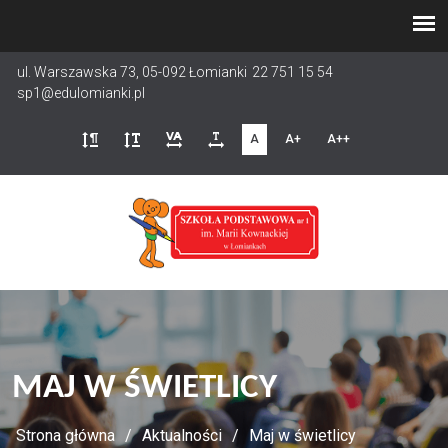
Przejdź
do
treści
ul. Warszawska 73, 05-092 Łomianki
22 751 15 54
sp1@edulomianki.pl
A
A+
A++
MAJ W ŚWIETLICY
Strona główna
Aktualności
Maj w świetlicy