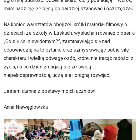
ogromną trudność. Docenili skarb, który posiadają – wzrok,
mam nadzieję, że będą go bardziej szanować i oszczędzać.
Na koniec warsztatów obejrzeli krótki materiał filmowy o
dzieciach ze szkoły w Laskach, wysłuchali również piosenki
„Co się śni niewidomym?”, zastanawiając się nad
odpowiedzią na to pytanie oraz uzmysławiając sobie siłę
charakteru i wielką odwagę osób, które, nie tracąc radości z
życia, na co dzień zmagają się ze swoją
niepełnosprawnością, uczą się i pragną rozwijać.
Jestem dumna z postawy moich uczniów!
Anna Niewęgłowska