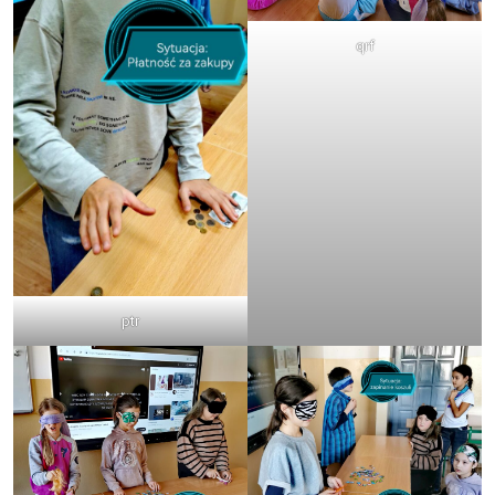
qrf
ptr