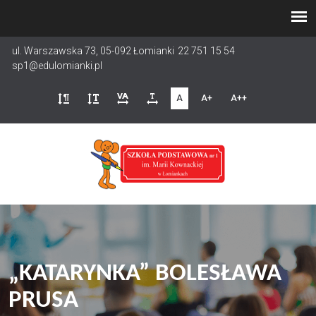
Przejdź
do
treści
ul. Warszawska 73, 05-092 Łomianki
22 751 15 54
sp1@edulomianki.pl
A
A+
A++
„KATARYNKA” BOLESŁAWA
PRUSA