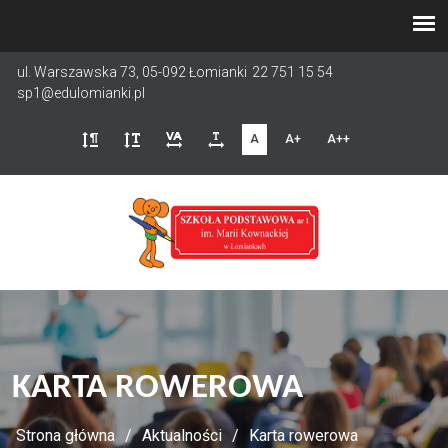
Przejdź
do
treści
ul. Warszawska 73, 05-092 Łomianki
22 751 15 54
sp1@edulomianki.pl
A
A+
A++
KARTA ROWEROWA
Strona główna
Aktualności
Karta rowerowa