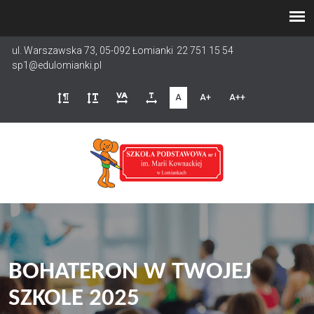
Przejdź
do
treści
ul. Warszawska 73, 05-092 Łomianki
22 751 15 54
sp1@edulomianki.pl
A
A+
A++
BOHATERON W TWOJEJ
SZKOLE 2025